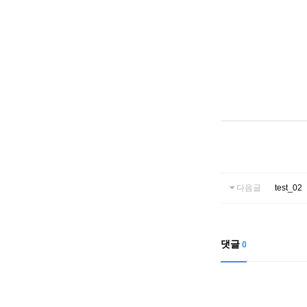
다음글
test_02
댓글
0